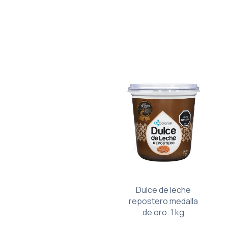
Dulce de leche
repostero medalla
de oro. 1 kg